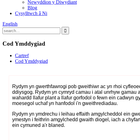
Newyddion y Diwydiant
Blog
Cysylltwch â Ni
English
Cod Ymddygiad
Cartref
Cod Ymddygiad
Rydym yn gwerthfawrogi pob gweithiwr ac yn rhoi cyfleoedd
ddiysgog. Rydym yn cymryd camau i atal unrhyw gamau a 
wahardd llafur plant a llafur gorfodol o fewn ein cadwyn 
moesegol uchaf yn hanfodol i'n gweithrediadau.
Rydym yn ymdrechu i leihau effaith amgylcheddol ein gwe
ymestyn i feithrin amgylchedd gwaith diogel, iach a chyfa
ein cymuned a'r blaned.