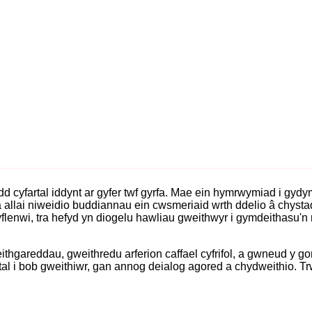
 cyfartal iddynt ar gyfer twf gyrfa. Mae ein hymrwymiad i gydym
allai niweidio buddiannau ein cwsmeriaid wrth ddelio â chysta
gyflenwi, tra hefyd yn diogelu hawliau gweithwyr i gymdeithasu'n
ithgareddau, gweithredu arferion caffael cyfrifol, a gwneud y 
rtal i bob gweithiwr, gan annog deialog agored a chydweithio. T