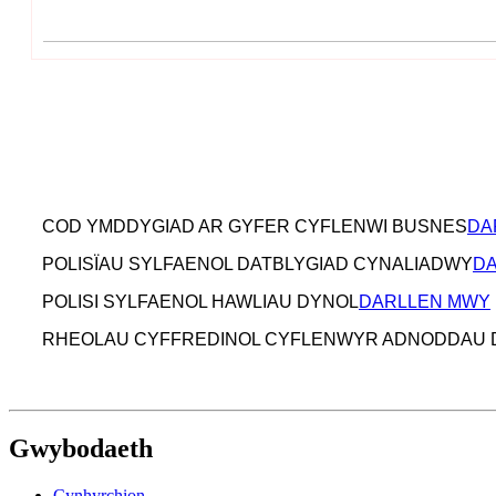
COD YMDDYGIAD AR GYFER CYFLENWI BUSNES
DA
POLISÏAU SYLFAENOL DATBLYGIAD CYNALIADWY
D
POLISI SYLFAENOL HAWLIAU DYNOL
DARLLEN MWY
RHEOLAU CYFFREDINOL CYFLENWYR ADNODDAU 
Gwybodaeth
Cynhyrchion