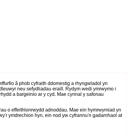
ffurfio â phob cyfraith ddomestig a rhyngwladol yn
dleuwyr neu sefydliadau eraill. Rydym wedi ymrwymo i
 rhydd a bargeinio ar y cyd. Mae cynnal y safonau
gorau o effeithlonrwydd adnoddau. Mae ein hymrwymiad yn
rwy'r ymdrechion hyn, ein nod yw cyfrannu'n gadarnhaol at