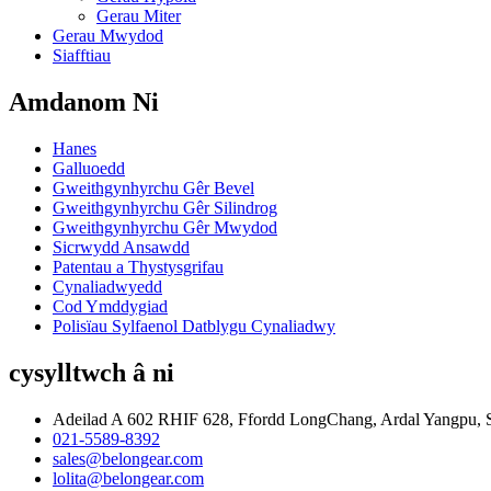
Gerau Miter
Gerau Mwydod
Siafftiau
Amdanom Ni
Hanes
Galluoedd
Gweithgynhyrchu Gêr Bevel
Gweithgynhyrchu Gêr Silindrog
Gweithgynhyrchu Gêr Mwydod
Sicrwydd Ansawdd
Patentau a Thystysgrifau
Cynaliadwyedd
Cod Ymddygiad
Polisïau Sylfaenol Datblygu Cynaliadwy
cysylltwch â ni
Adeilad A 602 RHIF 628, Ffordd LongChang, Ardal Yangpu, S
021-5589-8392
sales@belongear.com
lolita@belongear.com