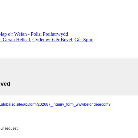
Map o'r Wefan
-
Polisi Preifatrwydd
u Gerau Helical
,
Cyflenwr Gêr Bevel
,
Gêr Spur
,