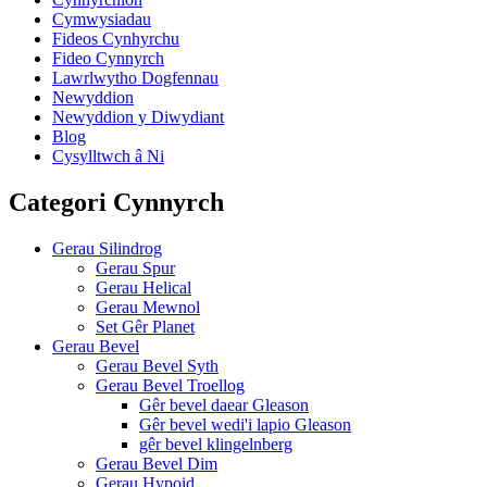
Cymwysiadau
Fideos Cynhyrchu
Fideo Cynnyrch
Lawrlwytho Dogfennau
Newyddion
Newyddion y Diwydiant
Blog
Cysylltwch â Ni
Categori Cynnyrch
Gerau Silindrog
Gerau Spur
Gerau Helical
Gerau Mewnol
Set Gêr Planet
Gerau Bevel
Gerau Bevel Syth
Gerau Bevel Troellog
Gêr bevel daear Gleason
Gêr bevel wedi'i lapio Gleason
gêr bevel klingelnberg
Gerau Bevel Dim
Gerau Hypoid