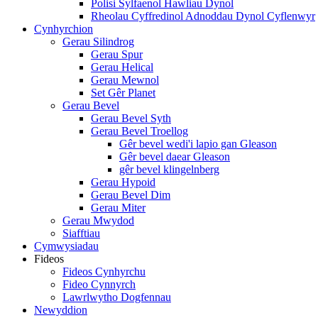
Polisi Sylfaenol Hawliau Dynol
Rheolau Cyffredinol Adnoddau Dynol Cyflenwyr
Cynhyrchion
Gerau Silindrog
Gerau Spur
Gerau Helical
Gerau Mewnol
Set Gêr Planet
Gerau Bevel
Gerau Bevel Syth
Gerau Bevel Troellog
Gêr bevel wedi'i lapio gan Gleason
Gêr bevel daear Gleason
gêr bevel klingelnberg
Gerau Hypoid
Gerau Bevel Dim
Gerau Miter
Gerau Mwydod
Siafftiau
Cymwysiadau
Fideos
Fideos Cynhyrchu
Fideo Cynnyrch
Lawrlwytho Dogfennau
Newyddion