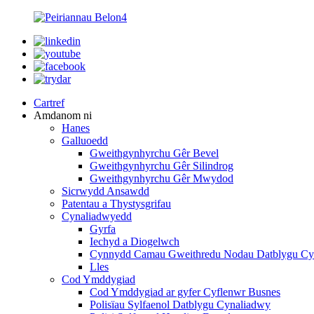
Cartref
Amdanom ni
Hanes
Galluoedd
Gweithgynhyrchu Gêr Bevel
Gweithgynhyrchu Gêr Silindrog
Gweithgynhyrchu Gêr Mwydod
Sicrwydd Ansawdd
Patentau a Thystysgrifau
Cynaliadwyedd
Gyrfa
Iechyd a Diogelwch
Cynnydd Camau Gweithredu Nodau Datblygu Cy
Lles
Cod Ymddygiad
Cod Ymddygiad ar gyfer Cyflenwr Busnes
Polisïau Sylfaenol Datblygu Cynaliadwy